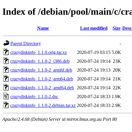
Index of /debian/pool/main/c/cr
Name
Last modified
Size
Desc
Parent Directory
-
crazydiskinfo_1.1.0.orig.tar.xz
2020-07-19 03:15
5.0K
crazydiskinfo_1.1.0-2_i386.deb
2020-07-24 19:14
23K
crazydiskinfo_1.1.0-2_armhf.deb
2020-07-24 19:13
20K
crazydiskinfo_1.1.0-2_arm64.deb
2020-07-24 19:14
21K
crazydiskinfo_1.1.0-2_amd64.deb
2020-07-24 19:14
22K
crazydiskinfo_1.1.0-2.dsc
2020-07-24 18:33
1.9K
crazydiskinfo_1.1.0-2.debian.tar.xz
2020-07-24 18:33
2.9K
Apache/2.4.68 (Debian) Server at mirror.linux.org.au Port 80