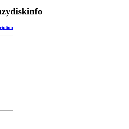
azydiskinfo
ription