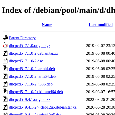
Index of /debian/pool/main/d/d
Name
Last modified
Parent Directory
dhcpcd5_7.1.0.orig.tar.gz
2019-02-07 23:1
dhcpcd5_7.1.0-2.debian.tar.xz
2019-05-08 00:4
dhcpcd5_7.1.0-2.dsc
2019-05-08 00:4
dhcpcd5_7.1.0-2_armhf.deb
2019-05-08 02:2
dhcpcd5_7.1.0-2_arm64.deb
2019-05-08 02:2
dhcpcd5_7.1.0-2_i386.deb
2019-05-08 02:2
dhcpcd5_7.1.0-2+b1_amd64.deb
2019-08-07 16:5
dhcpcd5_9.4.1.orig.tar.xz
2022-03-26 21:2
dhcpcd5_9.4.1-24~deb12u5.debian.tar.xz
2026-06-28 20:3
dhcpcd5_9.4.1-24~deb12u5.dsc
2026-06-28 20:3