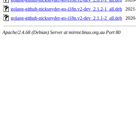
golang-github-nicksnyder-go-i18n.v2-dev_2.1.2-1_all.deb
2021
golang-github-nicksnyder-go-i18n.v2-dev_2.1.1-2_all.deb
2020
Apache/2.4.68 (Debian) Server at mirror.linux.org.au Port 80