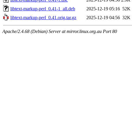
libtext-markup-perl_0.41-1_all.deb
2025-12-19 05:16
52K
libtext-markup-perl_0.41.orig.tar.gz
2025-12-19 04:56
32K
Apache/2.4.68 (Debian) Server at mirror.linux.org.au Port 80