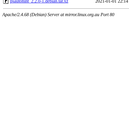
psautohint_2.2.0-1.debian.tar.xz
2021-01-01 22:14
Apache/2.4.68 (Debian) Server at mirror.linux.org.au Port 80