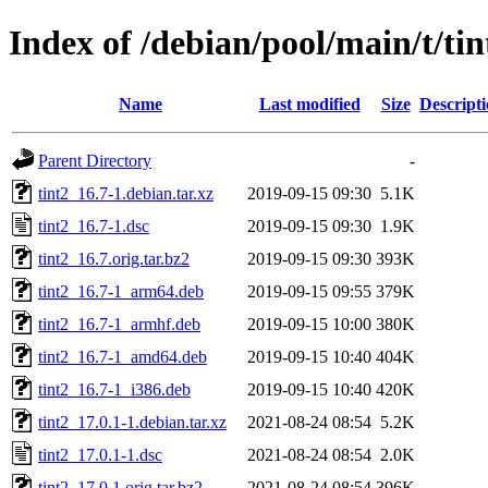
Index of /debian/pool/main/t/tin
Name
Last modified
Size
Descript
Parent Directory
-
tint2_16.7-1.debian.tar.xz
2019-09-15 09:30
5.1K
tint2_16.7-1.dsc
2019-09-15 09:30
1.9K
tint2_16.7.orig.tar.bz2
2019-09-15 09:30
393K
tint2_16.7-1_arm64.deb
2019-09-15 09:55
379K
tint2_16.7-1_armhf.deb
2019-09-15 10:00
380K
tint2_16.7-1_amd64.deb
2019-09-15 10:40
404K
tint2_16.7-1_i386.deb
2019-09-15 10:40
420K
tint2_17.0.1-1.debian.tar.xz
2021-08-24 08:54
5.2K
tint2_17.0.1-1.dsc
2021-08-24 08:54
2.0K
tint2_17.0.1.orig.tar.bz2
2021-08-24 08:54
396K