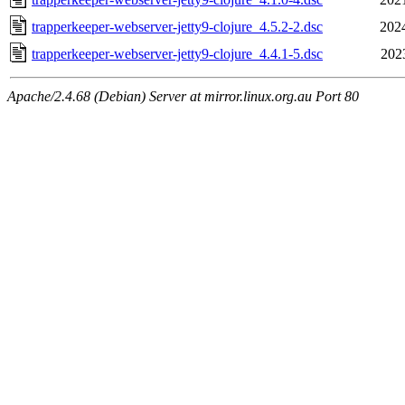
trapperkeeper-webserver-jetty9-clojure_4.5.2-2.dsc
202
trapperkeeper-webserver-jetty9-clojure_4.4.1-5.dsc
202
Apache/2.4.68 (Debian) Server at mirror.linux.org.au Port 80