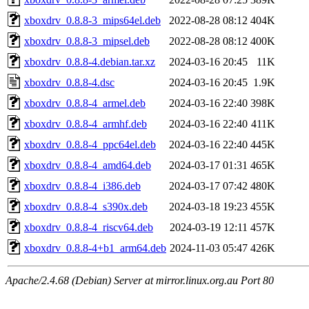
xboxdrv_0.8.8-3_mips64el.deb
2022-08-28 08:12
404K
xboxdrv_0.8.8-3_mipsel.deb
2022-08-28 08:12
400K
xboxdrv_0.8.8-4.debian.tar.xz
2024-03-16 20:45
11K
xboxdrv_0.8.8-4.dsc
2024-03-16 20:45
1.9K
xboxdrv_0.8.8-4_armel.deb
2024-03-16 22:40
398K
xboxdrv_0.8.8-4_armhf.deb
2024-03-16 22:40
411K
xboxdrv_0.8.8-4_ppc64el.deb
2024-03-16 22:40
445K
xboxdrv_0.8.8-4_amd64.deb
2024-03-17 01:31
465K
xboxdrv_0.8.8-4_i386.deb
2024-03-17 07:42
480K
xboxdrv_0.8.8-4_s390x.deb
2024-03-18 19:23
455K
xboxdrv_0.8.8-4_riscv64.deb
2024-03-19 12:11
457K
xboxdrv_0.8.8-4+b1_arm64.deb
2024-11-03 05:47
426K
Apache/2.4.68 (Debian) Server at mirror.linux.org.au Port 80