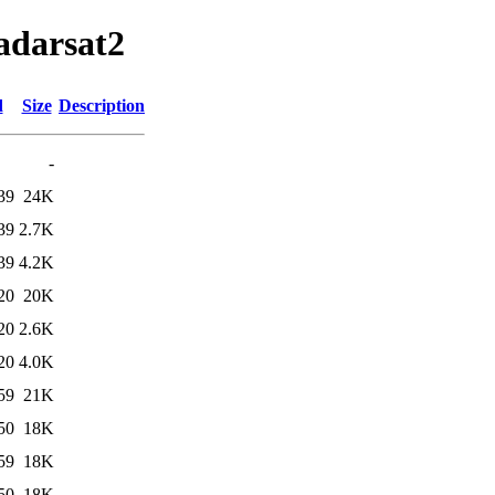
adarsat2
d
Size
Description
-
39
24K
39
2.7K
39
4.2K
20
20K
20
2.6K
20
4.0K
59
21K
50
18K
59
18K
50
18K