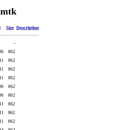
lamtk
d
Size
Description
-
06
862
11
862
11
862
11
862
06
862
06
862
11
862
11
862
11
862
34
862