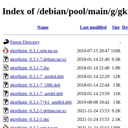
Index of /debian/pool/main/g/gk
Name
Last modified
Size
De
Parent Directory
-
gkrelluim_0.3.1.orig.tar.gz
2010-07-15 20:47
116K
gkrelluim_0.3.1-7.debian.tar.xz
2018-01-14 21:49
9.3K
gkrelluim_0.3.1-7.dsc
2018-01-14 21:49
1.9K
gkrelluim_0.3.1-7_arm64.deb
2018-01-14 22:29
12K
gkrelluim_0.3.1-7_i386.deb
2018-01-14 22:44
13K
gkrelluim_0.3.1-7_armhf.deb
2018-01-14 23:59
11K
gkrelluim_0.3.1-7+b1_amd64.deb
2019-08-08 18:42
13K
gkrelluim_0.3.2-1.debian.tar.xz
2021-11-24 15:53
9.2K
gkrelluim_0.3.2-1.dsc
2021-11-24 15:53
2.1K
gkrelluim_0.3.2.orig.tar.gz
2021-11-24 15:53
130K