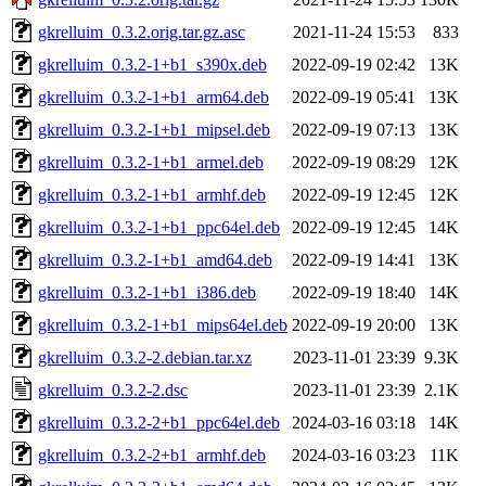
gkrelluim_0.3.2.orig.tar.gz.asc
2021-11-24 15:53
833
gkrelluim_0.3.2-1+b1_s390x.deb
2022-09-19 02:42
13K
gkrelluim_0.3.2-1+b1_arm64.deb
2022-09-19 05:41
13K
gkrelluim_0.3.2-1+b1_mipsel.deb
2022-09-19 07:13
13K
gkrelluim_0.3.2-1+b1_armel.deb
2022-09-19 08:29
12K
gkrelluim_0.3.2-1+b1_armhf.deb
2022-09-19 12:45
12K
gkrelluim_0.3.2-1+b1_ppc64el.deb
2022-09-19 12:45
14K
gkrelluim_0.3.2-1+b1_amd64.deb
2022-09-19 14:41
13K
gkrelluim_0.3.2-1+b1_i386.deb
2022-09-19 18:40
14K
gkrelluim_0.3.2-1+b1_mips64el.deb
2022-09-19 20:00
13K
gkrelluim_0.3.2-2.debian.tar.xz
2023-11-01 23:39
9.3K
gkrelluim_0.3.2-2.dsc
2023-11-01 23:39
2.1K
gkrelluim_0.3.2-2+b1_ppc64el.deb
2024-03-16 03:18
14K
gkrelluim_0.3.2-2+b1_armhf.deb
2024-03-16 03:23
11K