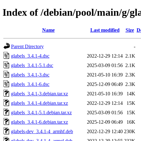
Index of /debian/pool/main/g/gl
Name
Last modified
Size
D
Parent Directory
-
glabels_3.4.1-4.dsc
2022-12-29 12:14
2.1K
glabels_3.4.1-5.1.dsc
2025-03-09 01:56
2.1K
glabels_3.4.1-3.dsc
2021-05-10 16:39
2.3K
glabels_3.4.1-6.dsc
2025-12-09 06:49
2.3K
glabels_3.4.1-3.debian.tar.xz
2021-05-10 16:39
14K
glabels_3.4.1-4.debian.tar.xz
2022-12-29 12:14
15K
glabels_3.4.1-5.1.debian.tar.xz
2025-03-09 01:56
15K
glabels_3.4.1-6.debian.tar.xz
2025-12-09 06:49
16K
glabels-dev_3.4.1-4_armhf.deb
2022-12-29 12:40
230K
glabels-dev_3.4.1-4_armel.deb
2022-12-29 12:55
232K