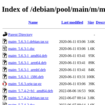
Index of /debian/pool/main/m/
Name
Last modified
Size
Descr
Parent Directory
-
maim_5.6.3-1.debian.tar.xz
2020-06-11 03:06
3.6K
maim_5.6.3-1.dsc
2020-06-11 03:06
1.6K
maim_5.6.3-1_amd64.deb
2020-06-11 03:41
95K
maim_5.6.3-1_arm64.deb
2020-06-11 03:41
89K
maim_5.6.3-1_armhf.deb
2020-06-11 03:41
84K
maim_5.6.3-1_i386.deb
2020-06-11 03:31
100K
maim_5.6.3.orig.tar.gz
2020-06-11 03:06
39K
maim_5.7.4-2+b1_amd64.deb
2022-08-06 16:53
96K
maim_5.7.4-2.debian.tar.xz
2022-06-07 00:14
3.8K
maim_5.7.4-2.dsc
2022-06-07 00:14
1.6K