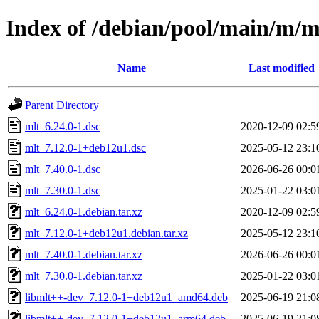
Index of /debian/pool/main/m/m
Name
Last modified
Parent Directory
mlt_6.24.0-1.dsc
2020-12-09 02:5
mlt_7.12.0-1+deb12u1.dsc
2025-05-12 23:1
mlt_7.40.0-1.dsc
2026-06-26 00:0
mlt_7.30.0-1.dsc
2025-01-22 03:0
mlt_6.24.0-1.debian.tar.xz
2020-12-09 02:5
mlt_7.12.0-1+deb12u1.debian.tar.xz
2025-05-12 23:1
mlt_7.40.0-1.debian.tar.xz
2026-06-26 00:0
mlt_7.30.0-1.debian.tar.xz
2025-01-22 03:0
libmlt++-dev_7.12.0-1+deb12u1_amd64.deb
2025-06-19 21:0
libmlt++-dev_7.12.0-1+deb12u1_arm64.deb
2025-06-19 21:0