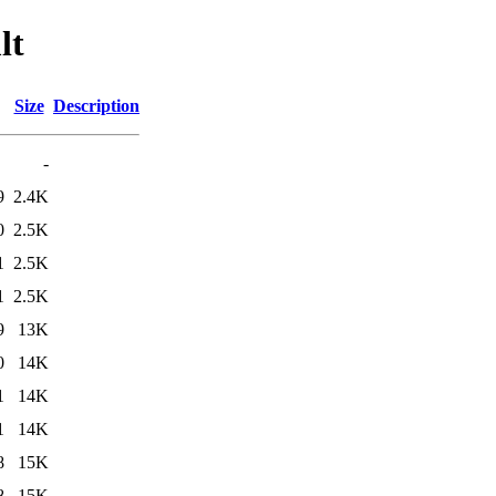
lt
Size
Description
-
9
2.4K
0
2.5K
1
2.5K
1
2.5K
9
13K
0
14K
1
14K
1
14K
8
15K
8
15K