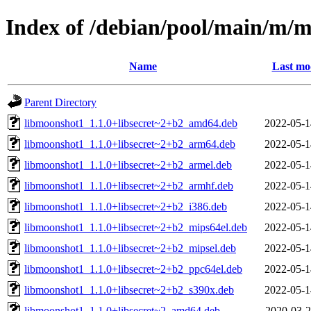
Index of /debian/pool/main/m/
Name
Last mo
Parent Directory
libmoonshot1_1.1.0+libsecret~2+b2_amd64.deb
2022-05-1
libmoonshot1_1.1.0+libsecret~2+b2_arm64.deb
2022-05-1
libmoonshot1_1.1.0+libsecret~2+b2_armel.deb
2022-05-1
libmoonshot1_1.1.0+libsecret~2+b2_armhf.deb
2022-05-1
libmoonshot1_1.1.0+libsecret~2+b2_i386.deb
2022-05-1
libmoonshot1_1.1.0+libsecret~2+b2_mips64el.deb
2022-05-1
libmoonshot1_1.1.0+libsecret~2+b2_mipsel.deb
2022-05-1
libmoonshot1_1.1.0+libsecret~2+b2_ppc64el.deb
2022-05-1
libmoonshot1_1.1.0+libsecret~2+b2_s390x.deb
2022-05-1
libmoonshot1_1.1.0+libsecret~2_amd64.deb
2020-03-2