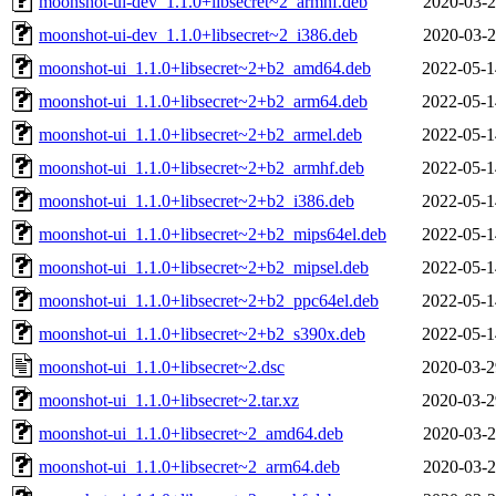
moonshot-ui-dev_1.1.0+libsecret~2_armhf.deb
2020-03-2
moonshot-ui-dev_1.1.0+libsecret~2_i386.deb
2020-03-2
moonshot-ui_1.1.0+libsecret~2+b2_amd64.deb
2022-05-1
moonshot-ui_1.1.0+libsecret~2+b2_arm64.deb
2022-05-1
moonshot-ui_1.1.0+libsecret~2+b2_armel.deb
2022-05-1
moonshot-ui_1.1.0+libsecret~2+b2_armhf.deb
2022-05-1
moonshot-ui_1.1.0+libsecret~2+b2_i386.deb
2022-05-1
moonshot-ui_1.1.0+libsecret~2+b2_mips64el.deb
2022-05-1
moonshot-ui_1.1.0+libsecret~2+b2_mipsel.deb
2022-05-1
moonshot-ui_1.1.0+libsecret~2+b2_ppc64el.deb
2022-05-1
moonshot-ui_1.1.0+libsecret~2+b2_s390x.deb
2022-05-1
moonshot-ui_1.1.0+libsecret~2.dsc
2020-03-2
moonshot-ui_1.1.0+libsecret~2.tar.xz
2020-03-2
moonshot-ui_1.1.0+libsecret~2_amd64.deb
2020-03-2
moonshot-ui_1.1.0+libsecret~2_arm64.deb
2020-03-2