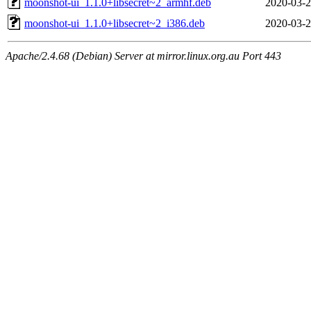
moonshot-ui_1.1.0+libsecret~2_armhf.deb
2020-03-2
moonshot-ui_1.1.0+libsecret~2_i386.deb
2020-03-2
Apache/2.4.68 (Debian) Server at mirror.linux.org.au Port 443