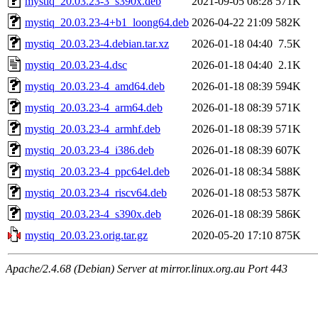
mystiq_20.03.23-3_s390x.deb
2021-09-05 08:28
571K
mystiq_20.03.23-4+b1_loong64.deb
2026-04-22 21:09
582K
mystiq_20.03.23-4.debian.tar.xz
2026-01-18 04:40
7.5K
mystiq_20.03.23-4.dsc
2026-01-18 04:40
2.1K
mystiq_20.03.23-4_amd64.deb
2026-01-18 08:39
594K
mystiq_20.03.23-4_arm64.deb
2026-01-18 08:39
571K
mystiq_20.03.23-4_armhf.deb
2026-01-18 08:39
571K
mystiq_20.03.23-4_i386.deb
2026-01-18 08:39
607K
mystiq_20.03.23-4_ppc64el.deb
2026-01-18 08:34
588K
mystiq_20.03.23-4_riscv64.deb
2026-01-18 08:53
587K
mystiq_20.03.23-4_s390x.deb
2026-01-18 08:39
586K
mystiq_20.03.23.orig.tar.gz
2020-05-20 17:10
875K
Apache/2.4.68 (Debian) Server at mirror.linux.org.au Port 443