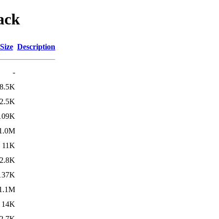
ack
Size
Description
-
8.5K
2.5K
109K
1.0M
11K
2.8K
137K
1.1M
14K
2.7K