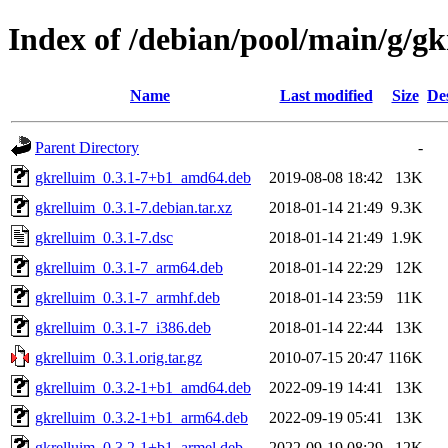
Index of /debian/pool/main/g/gk
Name
Last modified
Size
De
Parent Directory
-
gkrelluim_0.3.1-7+b1_amd64.deb
2019-08-08 18:42
13K
gkrelluim_0.3.1-7.debian.tar.xz
2018-01-14 21:49
9.3K
gkrelluim_0.3.1-7.dsc
2018-01-14 21:49
1.9K
gkrelluim_0.3.1-7_arm64.deb
2018-01-14 22:29
12K
gkrelluim_0.3.1-7_armhf.deb
2018-01-14 23:59
11K
gkrelluim_0.3.1-7_i386.deb
2018-01-14 22:44
13K
gkrelluim_0.3.1.orig.tar.gz
2010-07-15 20:47
116K
gkrelluim_0.3.2-1+b1_amd64.deb
2022-09-19 14:41
13K
gkrelluim_0.3.2-1+b1_arm64.deb
2022-09-19 05:41
13K
gkrelluim_0.3.2-1+b1_armel.deb
2022-09-19 08:29
12K