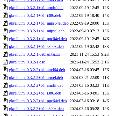
gkrelluim_0.3.2-1+b1_armhf.deb
2022-09-19 12:45
12K
gkrelluim_0.3.2-1+b1_i386.deb
2022-09-19 18:40
14K
gkrelluim_0.3.2-1+b1_mips64el.deb
2022-09-19 20:00
13K
gkrelluim_0.3.2-1+b1_mipsel.deb
2022-09-19 07:13
13K
gkrelluim_0.3.2-1+b1_ppc64el.deb
2022-09-19 12:45
14K
gkrelluim_0.3.2-1+b1_s390x.deb
2022-09-19 02:42
13K
gkrelluim_0.3.2-1.debian.tar.xz
2021-11-24 15:53
9.2K
gkrelluim_0.3.2-1.dsc
2021-11-24 15:53
2.1K
gkrelluim_0.3.2-2+b1_amd64.deb
2024-03-16 03:45
13K
gkrelluim_0.3.2-2+b1_armel.deb
2024-03-21 22:09
11K
gkrelluim_0.3.2-2+b1_armhf.deb
2024-03-16 03:23
11K
gkrelluim_0.3.2-2+b1_i386.deb
2024-03-16 04:01
13K
gkrelluim_0.3.2-2+b1_ppc64el.deb
2024-03-16 03:18
14K
gkrelluim_0.3.2-2+b1_s390x.deb
2024-03-16 05:28
12K